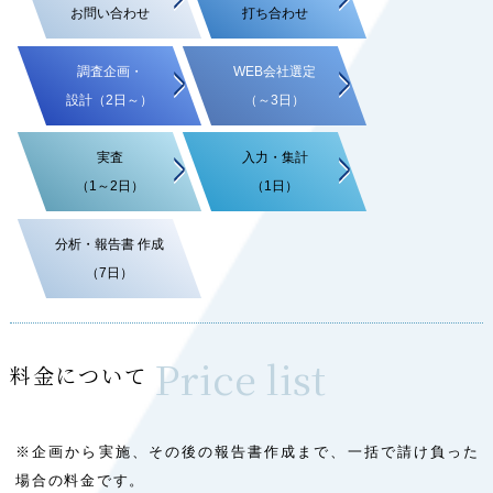
お問い合わせ
打ち合わせ
調査企画・
WEB会社選定
設計（2日～）
（～3日）
実査
入力・集計
（1～2日）
（1日）
分析・報告書 作成
（7日）
Price list
料金について
※企画から実施、その後の報告書作成まで、一括で請け負った
場合の料金です。